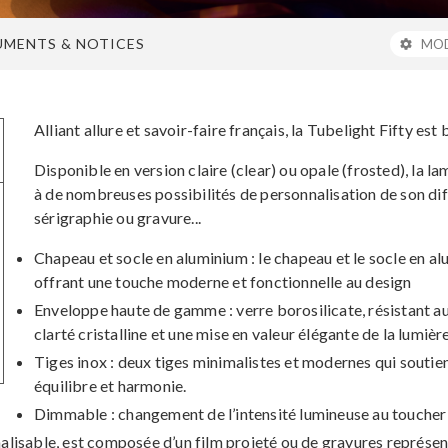
MENTS & NOTICES
MOD
settings
Alliant allure et savoir-faire français, la Tubelight Fifty es
Disponible en version claire (clear) ou opale (frosted), la l
à de nombreuses possibilités de personnalisation de son diff
sérigraphie ou gravure...
Chapeau et socle en aluminium : le chapeau et le socle en 
offrant une touche moderne et fonctionnelle au design
Enveloppe haute de gamme : verre borosilicate, résistant 
clarté cristalline et une mise en valeur élégante de la lumièr
Tiges inox : deux tiges minimalistes et modernes qui soutie
équilibre et harmonie.
Dimmable : changement de l’intensité lumineuse au toucher
alisable, est composée d’un film projeté ou de gravures représen