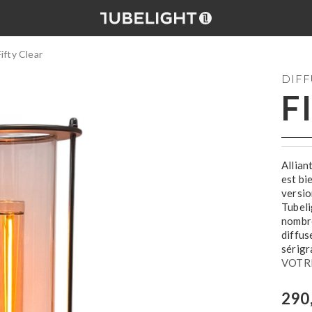
Fifty Clear
DIFF
F
Allian
est bi
versio
Tubeli
nombre
diffus
sérigr
VOTR
290