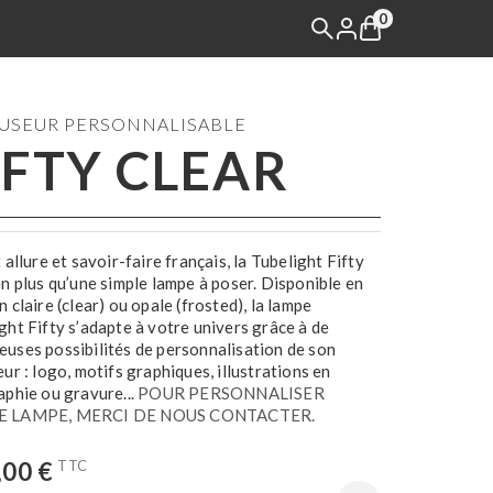
0
USEUR PERSONNALISABLE
IFTY CLEAR
t allure et savoir-faire français, la Tubelight Fifty
en plus qu’une simple lampe à poser. Disponible en
n claire (clear) ou opale (frosted), la lampe
ght Fifty s’adapte à votre univers grâce à de
uses possibilités de personnalisation de son
eur : logo, motifs graphiques, illustrations en
aphie ou gravure...
POUR PERSONNALISER
E LAMPE, MERCI DE NOUS CONTACTER.
TTC
,00 €