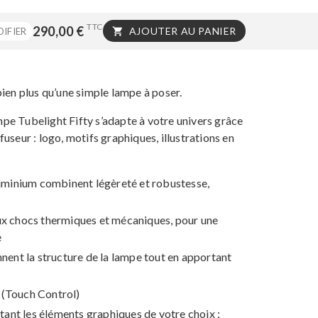
TTC
290,00 €
AJOUTER AU PANIER
IFIER

t bien plus qu’une simple lampe à poser.
ampe Tubelight Fifty s’adapte à votre univers grâce
useur : logo, motifs graphiques, illustrations en
aluminium combinent légèreté et robustesse,
aux chocs thermiques et mécaniques, pour une
e
nnent la structure de la lampe tout en apportant
 (Touch Control)
tant les éléments graphiques de votre choix :