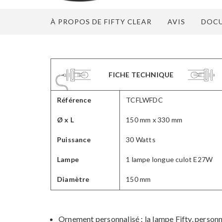
À PROPOS DE FIFTY CLEAR
AVIS
DOCU
FICHE TECHNIQUE
Référence
TCFLWFDC
Ø x L
150 mm x 330 mm
Puissance
30 Watts
Lampe
1 lampe longue culot E27W
Diamètre
150 mm
Ornement personnalisé : la lampe Fifty, personn